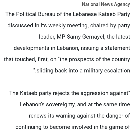
National News Agency
شاهد البرامج
The Political Bureau of the Lebanese Kataeb Party
الترددات
discussed in its weekly meeting, chaired by party
عن MTV
وظائف
leader, MP Samy Gemayel, the latest
الإنـتـاج
تواصل معنا
لاعلاناتكم
شروط الإسـتخدام
developments in Lebanon, issuing a statement
سياسة الخصوصية
that touched, first, on "the prospects of the country
sliding back into a military escalation."
"The Kataeb party rejects the aggression against
Lebanon's sovereignty, and at the same time
renews its warning against the danger of
continuing to become involved in the game of