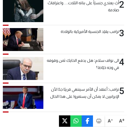
2
أبٌ يعتدي جنسيّاً على بناته الثلاث… واعترافاتٌ
صادمة
3
ترامب يقيّد الجنسية الأميركية بالولادة
4
الى نواف سلام: هل يدفع الحايك ثمن وقوفه
في وجه خيّاط؟
5
ترامب: أعتقد أن الأمر سينتهي قريبًا جدًا لأن
الإيرانيين لا يمكن أن يستمروا على هذا الحال
-
+
A
A