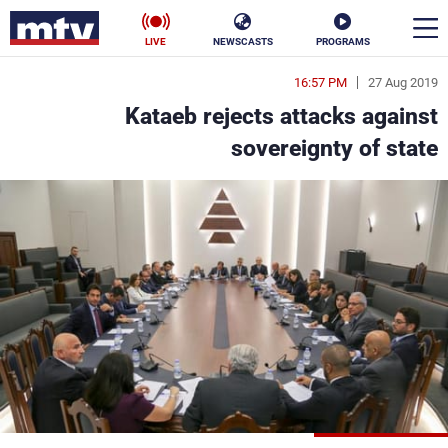
LIVE
NEWSCASTS
PROGRAMS
16:57 PM
27 Aug 2019
en
Kataeb rejects attacks against
الأخبار
sovereignty of state
سياسة
ناس
إقتصاد
فن
منوعات
رياضة
كأس العالم
البرامج
جدول البرامج