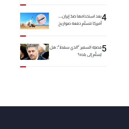
4
بعد استخدامها ضدّ إيران...
أميركا تتسلّم دفعة صواريخ
كبيرة!
5
قضيّة السفير "الذي سقط": هل
يُسلَّم إلى بلده؟