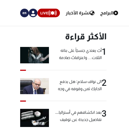
البرامج
نشرة الأخبار
LIVE
en
الأكثر قراءة
1
أبٌ يعتدي جنسيّاً على بناته
الثلاث… واعترافاتٌ صادمة
2
الى نواف سلام: هل يدفع
الحايك ثمن وقوفه في وجه
خيّاط؟
3
بعد انكشافهم في أستراليا...
تفاصيل جديدة عن توقيف
"شبكة الكوكايين"