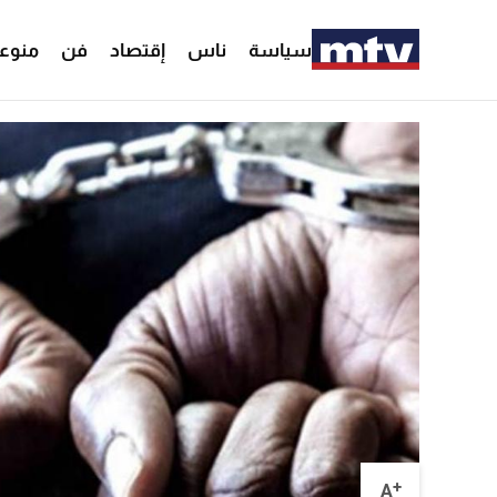
سياسة
ناس
إقتصاد
فن
منوع
+
A