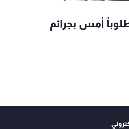
أمن: توقيف 78 مطلوباً أمس بجرائم
كتروني