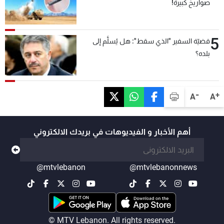
صواريخ كبيرة!
5
قضيّة السفير "الذي سقط": هل يُسلَّم إلى
بلده؟
-
+
A
A
أهم الأخبار و الفيديوهات في بريدك الالكتروني
@mtvlebanon
@mtvlebanonnews
© MTV Lebanon. All rights reserved.