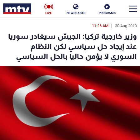
LIVE
NEWSCASTS
PROGRAMS
11:26 AM
30 Aug 2019
en
وزير خارجية تركيا: الجيش سيغادر سوريا
الأخبار
عند إيجاد حل سياسي لكن النظام
السوري لا يؤمن حاليا بالحل السياسي
سياسة
ناس
إقتصاد
فن
منوعات
رياضة
كأس العالم
البرامج
جدول البرامج