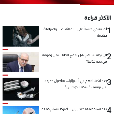
شاهد البرامج
الترددات
الأكثر قراءة
1
أبٌ يعتدي جنسيّاً على بناته الثلاث… واعترافاتٌ
عن MTV
وظائف
الإنـتـاج
تواصل معنا
صادمة
لاعلاناتكم
شروط الإسـتخدام
سياسة الخصوصية
2
الى نواف سلام: هل يدفع الحايك ثمن وقوفه
في وجه خيّاط؟
3
بعد انكشافهم في أستراليا... تفاصيل جديدة
عن توقيف "شبكة الكوكايين"
4
بعد استخدامها ضدّ إيران... أميركا تتسلّم دفعة