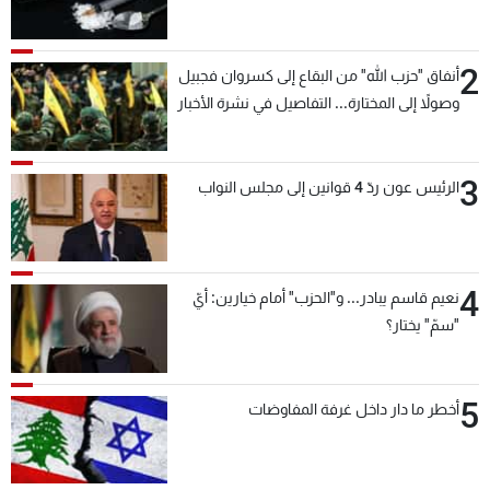
2
أنفاق "حزب الله" من البقاع إلى كسروان فجبيل
وصولاً إلى المختارة... التفاصيل في نشرة الأخبار
بعد قليل
3
الرئيس عون ردّ 4 قوانين إلى مجلس النواب
4
نعيم قاسم يبادر... و"الحزب" أمام خيارين: أيّ
"سمّ" يختار؟
5
أخطر ما دار داخل غرفة المفاوضات