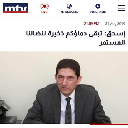
LIVE
NEWSCASTS
PROGRAMS
21:59 PM
31 Aug 2019
en
إسحق: تبقى دماؤكم ذخيرة لنضالنا
الأخبار
المستمر
سياسة
ناس
إقتصاد
فن
منوعات
رياضة
كأس العالم
البرامج
جدول البرامج