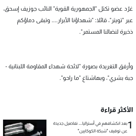
شاهد البرامج
غرّد عضو تكتل "الجمهورية القوية" النائب جوزيف إسحق،
الترددات
عبر "تويتر"، قائلا: "شهداؤنا الأبرار.... وتبقى دماؤكم
ذخيرة لنضالنا المستمر".
عن MTV
وظائف
الإنـتـاج
تواصل معنا
لاعلاناتكم
شروط الإسـتخدام
سياسة الخصوصية
وأرفق التغريدة بصورة "لائحة شهداء المقاومة اللبنانية -
جبة بشري"، وبهاشتاغ "ما راحو".
الأكثر قراءة
1
بعد انكشافهم في أستراليا... تفاصيل جديدة
عن توقيف "شبكة الكوكايين"