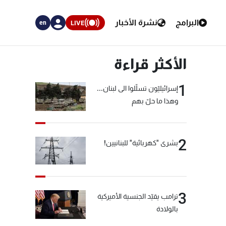
البرامج
نشرة الأخبار
LIVE
en
الأكثر قراءة
1
إسرائيليّون تسلّلوا الى لبنان...
وهذا ما حلّ بهم
2
بشرى "كهربائية" للبنانيين!
3
ترامب يقيّد الجنسية الأميركية
بالولادة