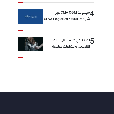
4
مجموعة CMA CGM عبر
شركتها التابعة CEVA Logistics
تُنجز الاستحواذ على مجموعة
فتّال
5
أبٌ يعتدي جنسيّاً على بناته
الثلاث… واعترافاتٌ صادمة