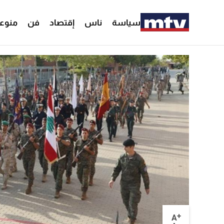
سياسة
ناس
إقتصاد
فن
منوع
+
A