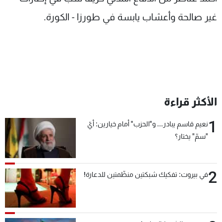
شاهد البرامج
غير صالحة وأعشاب يابسة في طورزا - الكورة.
الترددات
عن MTV
وظائف
الإنـتـاج
تواصل معنا
لاعلاناتكم
شروط الإسـتخدام
سياسة الخصوصية
الأكثر قراءة
1
نعيم قاسم يبادر... و"الحزب" أمام خيارين: أيّ
"سمّ" يختار؟
2
في بيروت: تفكيك شبكتين منظّمتين للدعارة!