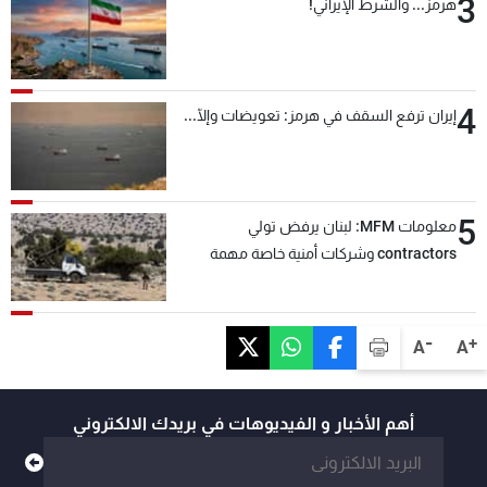
3
هرمز... والشرط الإيراني!
4
إيران ترفع السقف في هرمز: تعويضات وإلّا...
5
معلومات MFM: لبنان يرفض تولي
contractors وشركات أمنية خاصة مهمة
التحقق من نزع سلاح "حزب الله"
-
+
A
A
أهم الأخبار و الفيديوهات في بريدك الالكتروني