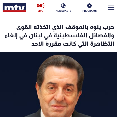
LIVE
NEWSCASTS
PROGRAMS
en
حرب ينوه بالموقف الذي اتخذته القوى
الأخبار
والفصائل الفلسطينية في لبنان في إلغاء
التظاهرة التي كانت مقررة الاحد
سياسة
ناس
إقتصاد
فن
منوعات
رياضة
كأس العالم
البرامج
جدول البرامج