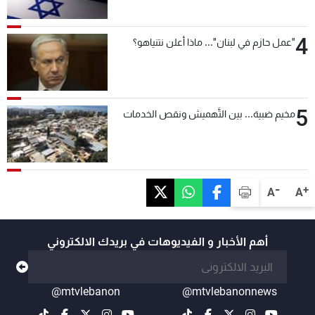
4
"عمل حازم في لبنان"... ماذا أعلن نتنياهو؟
5
مخيم ضبية... بين التَّهميش ونقص الخدمات
-
+
A
A
أهم الأخبار و الفيديوهات في بريدك الالكتروني
@mtvlebanon
@mtvlebanonnews