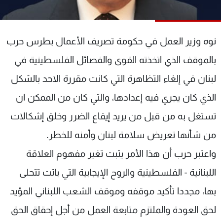
شاهد البرامج
الترددات
نوه وزير العمل في حكومة تصريف الأعمال بطرس حرب
عن MTV
وظائف
بالموقف الذي اتخذته القوى والفصائل الفلسطينية في
الإنـتـاج
تواصل معنا
لبنان في إلغاء التظاهرة التي كانت مقررة الاحد بالشكل
لاعلاناتكم
شروط الإسـتخدام
سياسة الخصوصية
الذي كان يجري فيه إعدادها، والتي كان من الممكن ان
تستغل به من قبل من يريد إيقاع الضرر وخلق إشكالات
من شأنها تعريض سلامة لبنان وأمنه للخطر.
واعتبر حرب أن هذا الأمر يثبت تغير مفهوم العلاقة
اللبنانية - الفلسطينية والروح الإيجابية التي باتت تتحلى
بها، مجددا تأكيد موقفه وموقف الشعب اللبناني المؤيد
لحق العودة والملتزم متابعة العمل من أجل إحقاق الحق