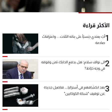
شاهد البرامج
الترددات
الأكثر قراءة
عن MTV
وظائف
الإنـتـاج
تواصل معنا
1
أبٌ يعتدي جنسيّاً على بناته الثلاث… واعترافاتٌ
لاعلاناتكم
شروط الإسـتخدام
صادمة
سياسة الخصوصية
2
الى نواف سلام: هل يدفع الحايك ثمن وقوفه
في وجه خيّاط؟
3
بعد انكشافهم في أستراليا... تفاصيل جديدة
عن توقيف "شبكة الكوكايين"