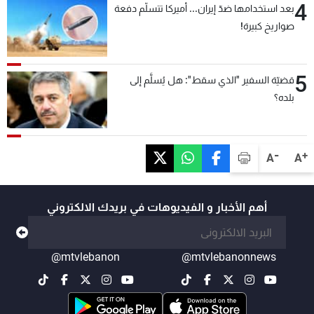
4
بعد استخدامها ضدّ إيران... أميركا تتسلّم دفعة
صواريخ كبيرة!
5
قضيّة السفير "الذي سقط": هل يُسلَّم إلى
بلده؟
-
+
A
A
أهم الأخبار و الفيديوهات في بريدك الالكتروني
@mtvlebanon
@mtvlebanonnews