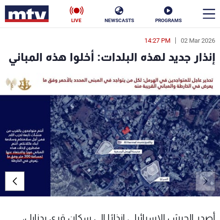
LIVE
NEWSCASTS
PROGRAMS
14:27 PM
02 Mar 2026
en
إنذار جديد لهذه البلدات: أخلوا هذه المباني
الأخبار
سياسة
ناس
إقتصاد
فن
منوعات
رياضة
كأس العالم
البرامج
أصدر الجيش الإسرائيلي إنذارًا إلى سكان قرى بدنايل،
جدول البرامج