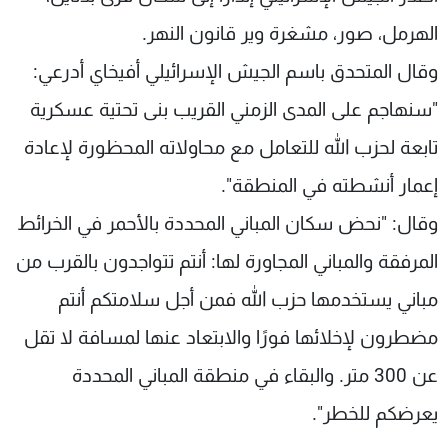
شاهد البرامج
الهرمل، صور، مشغرة وير قانون النهر.
الترددات
وقال المتحدق باسم الجيش الإسرائيلي أفيخاي أدرعي:
"سنهاجم على المدى الزمني القريب بنى تحتية عسكرية
عن MTV
وظائف
الإنـتـاج
تواصل معنا
تابعة لحزب الله للتعامل مع محاولاته المحظورة لإعادة
لاعلاناتكم
شروط الإسـتخدام
سياسة الخصوصية
إعمار أنشطته في المنطقة".
وقال: "نحض سكان المباني المحددة بالأحمر في الخرائط
المرفقة والمباني المجاورة لها: أنتم تتواجدون بالقرب من
مباني يستخدمها حزب الله فمن أجل سلامتكم أنتم
مضطرون لإخلائها فورًا والابتعاد عنها لمسافة لا تقل
عن 300 متر. والبقاء في منطقة المباني المحددة
يعرضكم للخطر".