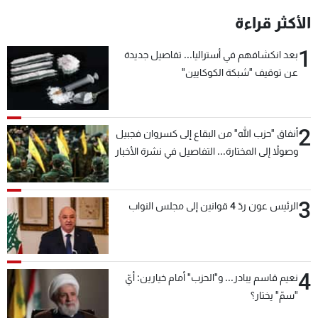
الأكثر قراءة
1
بعد انكشافهم في أستراليا... تفاصيل جديدة
عن توقيف "شبكة الكوكايين"
2
أنفاق "حزب الله" من البقاع إلى كسروان فجبيل
وصولاً إلى المختارة... التفاصيل في نشرة الأخبار
بعد قليل
3
الرئيس عون ردّ 4 قوانين إلى مجلس النواب
4
نعيم قاسم يبادر... و"الحزب" أمام خيارين: أيّ
"سمّ" يختار؟