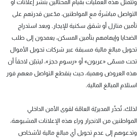
وتتمثّل هذه العمليات بقيام المحتالين بنشر إعلانات أو
التواصل مباشرةً مع المواطنين، مدّعين قدرتهم على
تأمين منازل أو شقق سكنية للإيجار. وبعد استدراج
الضحايا وإيهامهم بتأمين المسكن، يعمدون إلى طلب
تحويل مبالغ مالية مسبقة عبر شركات تحويل الأموال
تحت مسمّى «عربون» أو «رسوم حجز»، ليتبيّن لاحقاً أن
هذه العروض وهمية، حيث ينقطع التواصل معهم فور
استلام المبالغ المالية.
لذلك، تُحذّر المديريّة العامّة لقوى الأمن الداخلي
المواطنين من الانجرار وراء هذه الإعلانات المشبوهة،
وتدعوهم إلى عدم تحويل أي مبالغ مالية لأشخاص