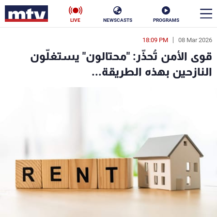
LIVE
NEWSCASTS
PROGRAMS
18:09 PM
08 Mar 2026
en
قوى الأمن تُحذّر: "محتالون" يستغلّون
الأخبار
النازحين بهذه الطريقة...
سياسة
ناس
إقتصاد
فن
منوعات
رياضة
كأس العالم
البرامج
جدول البرامج