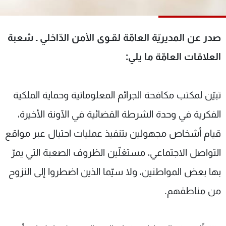
شاهد البرامج
الترددات
صدر عن المديريّة العامّة لقـوى الأمن الدّاخلي ـ شعبة
العلاقات العامّة ما يلي:
عن MTV
وظائف
الإنـتـاج
تواصل معنا
لاعلاناتكم
شروط الإسـتخدام
سياسة الخصوصية
تبيّن لمكتب مكافحة الجرائم المعلوماتية وحماية الملكية
الفكرية في وحدة الشرطة القضائية في الآونة الأخيرة،
قيام أشخاص مجهولين بتنفيذ عمليات احتيال عبر مواقع
التواصل الاجتماعي، مستغلّين الظروف الصعبة التي يمرّ
بها بعض المواطنين، ولا سيّما الذين اضطروا إلى النزوح
من مناطقهم.