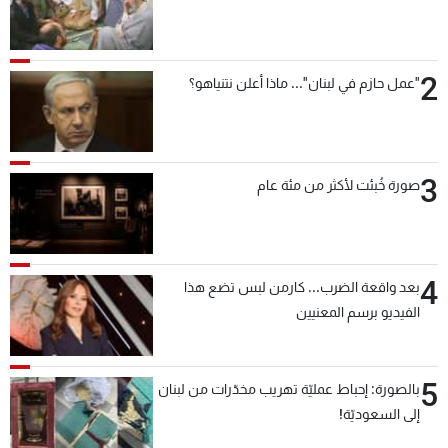
2
"عمل حازم في لبنان"... ماذا أعلن نتنياهو؟
3
صورة خُبئت لأكثر من مئة عام
4
بعد واقعة الضرب... كارمن لبس تضع هذا
الفيديو برسم المعنيين
5
بالصورة: إحباط عمليّة تهريب مخدّرات من لبنان
إلى السعوديّة!