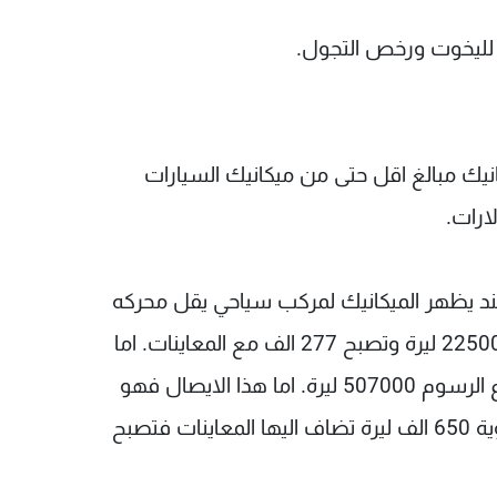
ي لليخوت ورخص التجول.
نيك مبالغ اقل حتى من ميكانيك السيارات
ارات.
د يظهر الميكانيك لمركب سياحي يقل محركه
عن 200 حصان عن عام 2016 . الرسوم فقط 225000 ليرة وتصبح 277 الف مع المعاينات. اما
هذا المستند فعائد لمركب سياكي وسط ومجموع الرسوم 507000 ليرة. اما هذا الايصال فهو
ليخت كبير سعره 900 الف دولار، والرسوم السنوية 650 الف ليرة تضاف اليها المعاينات فتصبح