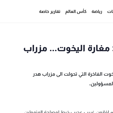
ات
رياضة
كأس العالم
تقارير خاصة
 مغارة اليخوت... مزراب
خوت الفاخرة التي تحولت الى مزراب هدر
المسؤولين.
50 لانش ويخت, تخضع لقانون غريب عجيب خيط لمصلحة المتمولين