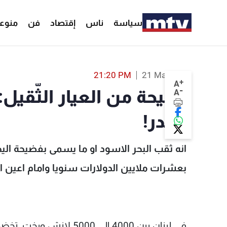
سياسة
ناس
إقتصاد
فن
منوع
فضيحة من العيار الثّقيل: مغارة اليخوت... مزراب للهدر! - MTV Lebanon
21:20 PM
21 Mar 2017
+
A
-
فضيحة من العيار الثّقيل:
A
للهدر!
انه ثقب البحر الاسود او ما يسمى بفضيحة الي
بعشرات ملايين الدولارات سنويا وامام اعين 
في لبنان بين 4000 الى 00