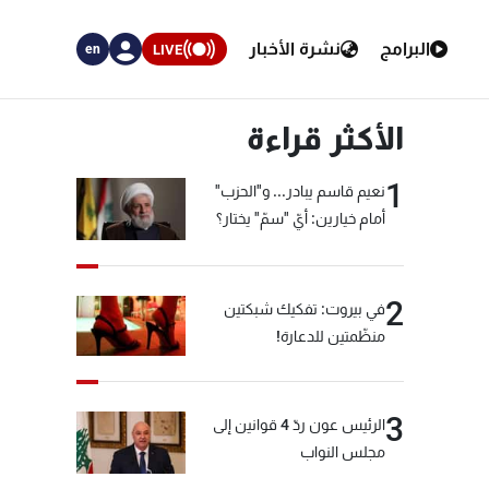
البرامج
نشرة الأخبار
LIVE
en
الأكثر قراءة
1
نعيم قاسم يبادر... و"الحزب"
أمام خيارين: أيّ "سمّ" يختار؟
2
في بيروت: تفكيك شبكتين
منظّمتين للدعارة!
3
الرئيس عون ردّ 4 قوانين إلى
مجلس النواب