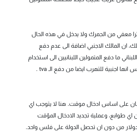
او لا تصدق: اليخت بطول يفوق ال 15 مترا معفي من الجمرك ولا يدخل في هذه الحال
ذلك، ان المالك الاجنبي اضافة الى عدم دفع
دفع ايضا الـ tva على عكس اللبناني ما دفع المتمولين اللبنانيين الى استخدام
ا اجنبية للتهرب ايضا من دفع الـ tva .
لبنان على اساس ادخال موقت. هنا لا يتوجب اي
 اي طوابع، وعملية تجديد الادخال المؤقت