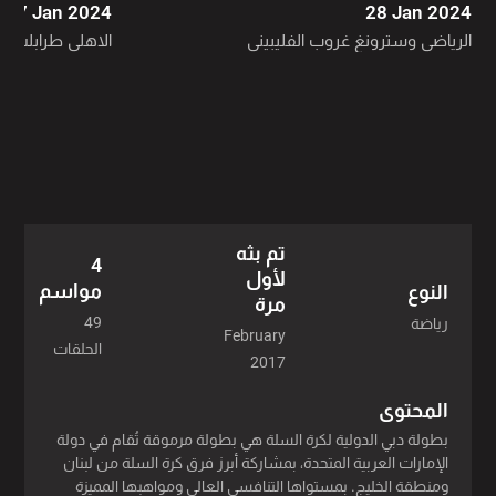
27 Jan 2024
28 Jan 2024
الرياضي وسترونغ غروب الفليبيني
الاهلي طرابلس ال
تم بثه
4
لأول
مواسم
النوع
مرة
49
رياضة
February
الحلقات
2017
المحتوى
بطولة دبي الدولية لكرة السلة هي بطولة مرموقة تُقام في دولة
الإمارات العربية المتحدة، بمشاركة أبرز فرق كرة السلة من لبنان
ومنطقة الخليج. بمستواها التنافسي العالي ومواهبها المميزة