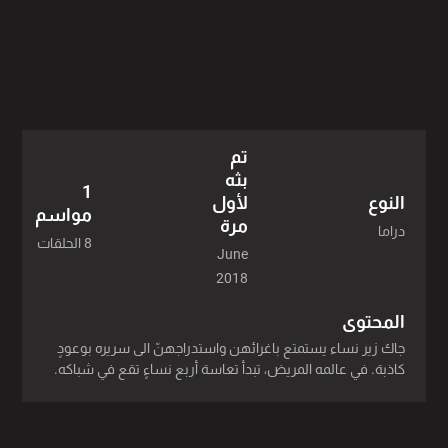
تم
بثه
1
لأول
النوع
مواسم
مرة
دراما
8 الحلقات
June
2018
المحتوى
جاك زير نساء يستمتع باغرائهن واستدراجهنّ الى سريره بوعودٍ
كاذبة. في عالمه المريض، تبدأ تعاسة أربع نساءٍ تقع في شباكه.