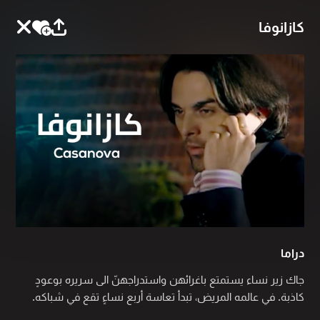
كازانوفا
دراما
جاك زير نساء يستمتع باغرائهن واستدراجهنّ الى سريره بوعودٍ
كاذبة. في عالمه المريض، تبدأ تعاسة أربع نساءٍ تقع في شباكه.