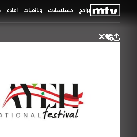
برامج
مسلسلات
وثائقيات
أفلام
ح
برامج
مسلسلات
وثائقيات
أفلام
حلقات
خاصّة
بودكاست
جدول
البرامج
قائمتي
عن
تواصل
MTV
معنا
Faq
شروط
الترددات
الإسـتخدام
سياسة
الخصوصية