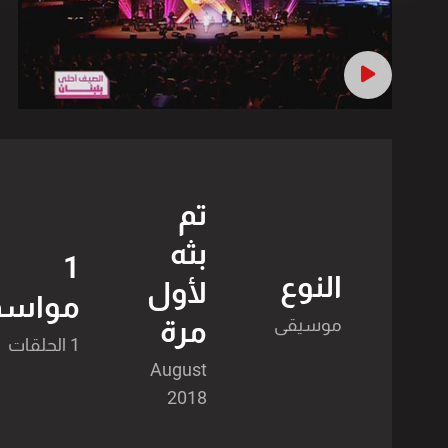
تم
بثه
1
النوع
لأول
مواسم
مرة
موسيقى
1 الحلقات
August
2018