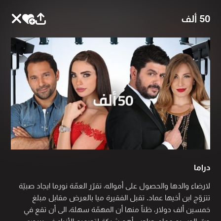
50 ألف
دراما
لارضاء والدها والحصول على أمواله، تقرّر العمّة نورما ايجاد صبيّة
تتزوّج ابن أخيها عماد. تقبل الفقيرة ميا بالعرض مقابل مبلغ
خمسين ألف دولار، ظناّ منها أن المهمّة سهلة، الى أن تقع في