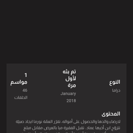
تم بثه
1
لأول
مواسم
النوع
مرة
46
دراما
January
الحلقات
2018
المحتوى
لارضاء والدها والحصول على أمواله، تقرّر العمّة نورما ايجاد صبيّة
تتزوّج ابن أخيها عماد. تقبل الفقيرة ميا بالعرض مقابل مبلغ