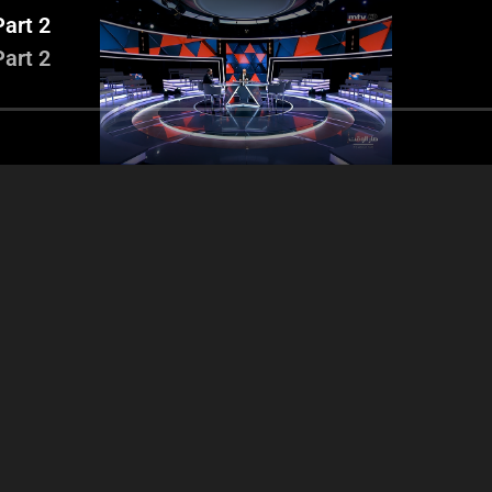
Part 2
Part 2
Nassif Hitti
Charles Arbid - Maurice
Charles Arbid 
Matta - Pierre Kanaan - Part
Matta - Pierre Kana
1