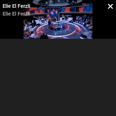
Elie El Ferzli
Elie El Ferzli
Intro - Georges Ghanem -
Nadim Kotaich - Joseph
Ida2at
Abou Fadel