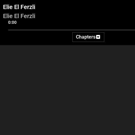
Elie El Ferzli
Elie El Ferzli
0:00
Chapters
Intro - Georges Ghanem -
Nadim Kotaich - Joseph
Ida2at
Abou Fadel