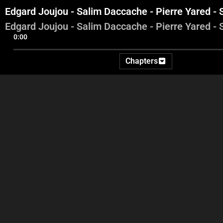
Edgard Joujou - Salim Daccache - Pierre Yared - 
Edgard Joujou - Salim Daccache - Pierre Yared - 
0:00
Chapters
Intro - Mark Reaidy
Chekri Sader- Mona Fayad -
Chebli Mallat
Daccac
N