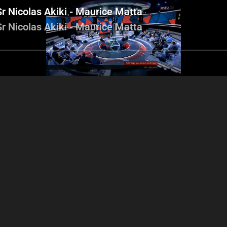
Sr Nicolas Akiki - Maurice Matta
Sr Nicolas Akiki - Maurice Matta
Edgard Joujou - Salim
Edgard Joujou - Salim
Daccache - Pierre Yared - Sr
he - Pierre Yared - Sr
Nicolas Akiki
icolas Akiki - Maurice
Matta