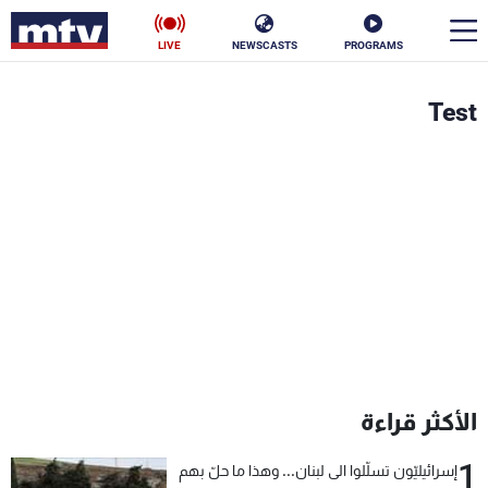
LIVE
NEWSCASTS
PROGRAMS
en
Test
الأخبار
سياسة
ناس
إقتصاد
فن
منوعات
رياضة
كأس العالم
الأكثر قراءة
البرامج
1
إسرائيليّون تسلّلوا الى لبنان... وهذا ما حلّ بهم
جدول البرامج