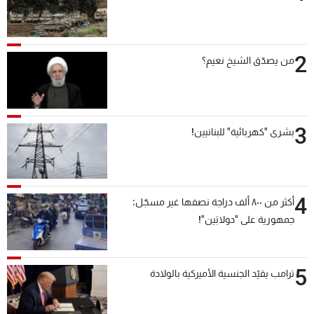
شاهد البرامج
الترددات
2
من يصدّق الشيخ نعيم؟
عن MTV
وظائف
الإنـتـاج
تواصل معنا
لاعلاناتكم
شروط الإسـتخدام
سياسة الخصوصية
3
بشرى "كهربائية" للبنانيين!
4
أكثر من ٨٠٠ ألف دراجة نصفها غير مسجّل:
جمهورية على "دولابَين"!
5
ترامب يقيّد الجنسية الأميركية بالولادة