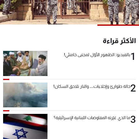
شاهد البرامج
الترددات
عن MTV
وظائف
الأكثر قراءة
الإنـتـاج
تواصل معنا
لاعلاناتكم
شروط الإسـتخدام
1
بالفيديو: الظهور الأوّل لمجتبى خامنئي!
سياسة الخصوصية
2
حالة طوارئ وإخلاءات... والنار تلاحق السكان!
3
ما الذي غيّرته المفاوضات اللبنانية الإسرائيلية؟