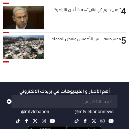
4
"عمل حازم في لبنان"... ماذا أعلن نتنياهو؟
5
مخيم ضبية... بين التَّهميش ونقص الخدمات
أهم الأخبار و الفيديوهات في بريدك الالكتروني
@mtvlebanon
@mtvlebanonnews