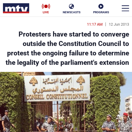
LIVE
NEWSCASTS
PROGRAMS
11:17 AM
12 Jun 2013
en
Protesters have started to converge
الأخبار
outside the Constitution Council to
protest the ongoing failure to determine
سياسة
ناس
the legality of the parliament's extension
إقتصاد
فن
منوعات
رياضة
كأس العالم
البرامج
جدول البرامج