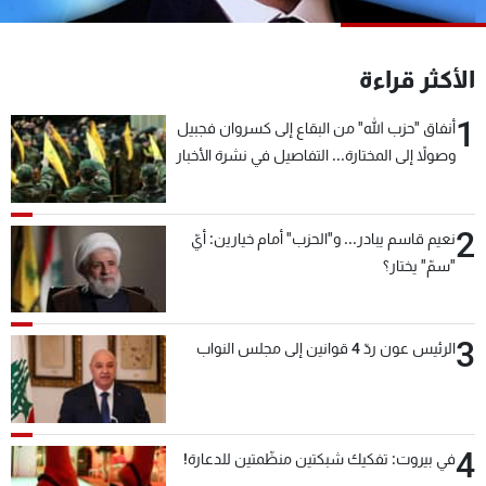
شاهد البرامج
الترددات
الأكثر قراءة
1
عن MTV
وظائف
أنفاق "حزب الله" من البقاع إلى كسروان فجبيل
الإنـتـاج
تواصل معنا
وصولاً إلى المختارة... التفاصيل في نشرة الأخبار
لاعلاناتكم
شروط الإسـتخدام
بعد قليل
سياسة الخصوصية
2
نعيم قاسم يبادر... و"الحزب" أمام خيارين: أيّ
"سمّ" يختار؟
3
الرئيس عون ردّ 4 قوانين إلى مجلس النواب
4
في بيروت: تفكيك شبكتين منظّمتين للدعارة!