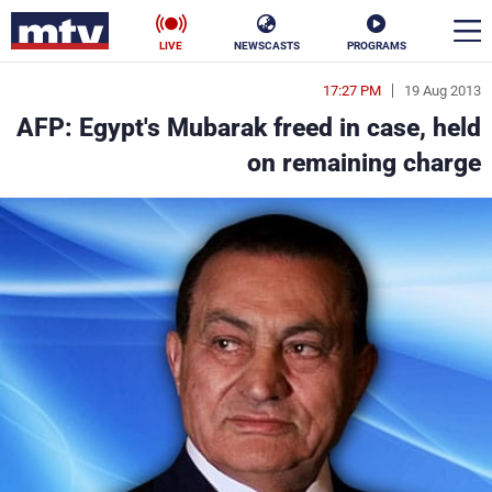
LIVE
NEWSCASTS
PROGRAMS
17:27 PM
19 Aug 2013
en
AFP: Egypt's Mubarak freed in case, held
الأخبار
on remaining charge
سياسة
ناس
إقتصاد
فن
منوعات
رياضة
كأس العالم
البرامج
جدول البرامج