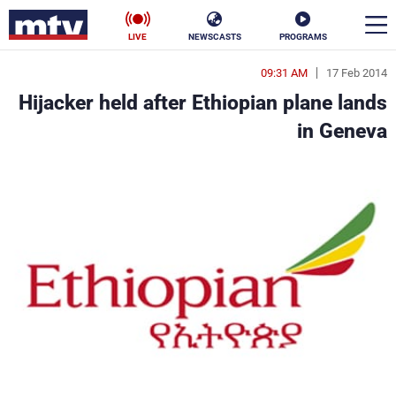
LIVE
NEWSCASTS
PROGRAMS
09:31 AM
17 Feb 2014
en
Hijacker held after Ethiopian plane lands
الأخبار
in Geneva
سياسة
ناس
إقتصاد
فن
منوعات
رياضة
كأس العالم
البرامج
جدول البرامج