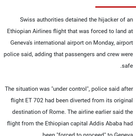
شاهد البرامج
الترددات
Swiss authorities detained the hijacker of an
Ethiopian Airlines flight that was forced to land at
عن MTV
وظائف
الإنـتـاج
تواصل معنا
Geneva's international airport on Monday, airport
لاعلاناتكم
شروط الإسـتخدام
police said, adding that passengers and crew were
سياسة الخصوصية
safe.
The situation was "under control", police said after
flight ET 702 had been diverted from its original
destination of Rome. The airline earlier said the
flight from the Ethiopian capital Addis Ababa had
been "forced to proceed" to Geneva.