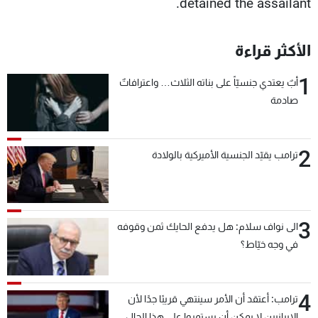
detained the assailant.
الأكثر قراءة
1
أبٌ يعتدي جنسيّاً على بناته الثلاث… واعترافاتٌ
صادمة
2
ترامب يقيّد الجنسية الأميركية بالولادة
3
الى نواف سلام: هل يدفع الحايك ثمن وقوفه
في وجه خيّاط؟
4
ترامب: أعتقد أن الأمر سينتهي قريبًا جدًا لأن
الإيرانيين لا يمكن أن يستمروا على هذا الحال