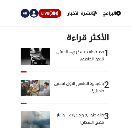
البرامج
نشرة الأخبار
LIVE
en
الأكثر قراءة
1
بعد خطف عسكري... الجيش
يُلاحق الخاطفين
2
بالفيديو: الظهور الأوّل لمجتبى
خامنئي!
3
حالة طوارئ وإخلاءات... والنار
تلاحق السكان!