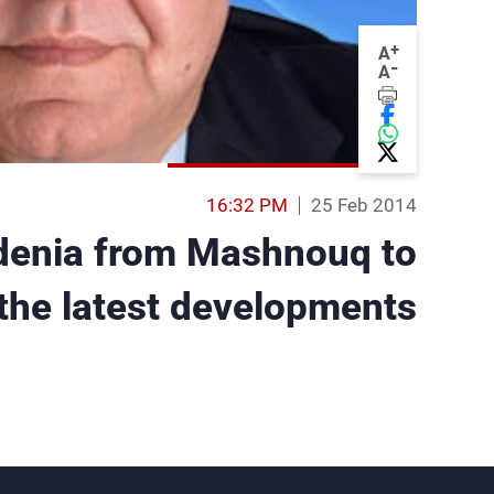
+
A
-
A
16:32 PM
25 Feb 2014
denia from Mashnouq to
the latest developments