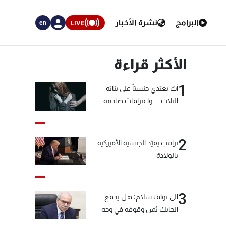
البرامج
نشرة الأخبار
LIVE
en
الأكثر قراءة
1
أبٌ يعتدي جنسيّاً على بناته
الثلاث… واعترافاتٌ صادمة
2
ترامب يقيّد الجنسية الأميركية
بالولادة
3
الى نواف سلام: هل يدفع
الحايك ثمن وقوفه في وجه
خيّاط؟