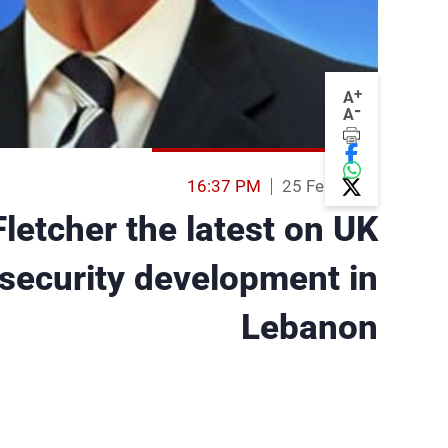
+
A
-
A
16:37 PM
25 Feb 2014
letcher the latest on UK
 security development in
Lebanon