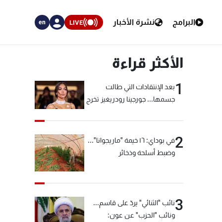
البرامج
نشرة الأخبار
LIVE
en
الأكثر قراءة
1
بعد الإنتقادات التي طالت
جسمها... جورجينا رودريغيز تخرج
عن صمتها
2
في بوداي: ١٦ خيمة "ماريجوانا"...
وضبط أسلحة وذخائر
3
نائب "الثنائي" يردّ على قاسم...
ونائب "الحزب" عن عون: