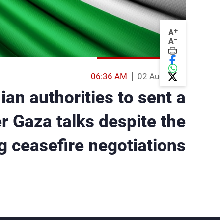
+
A
-
A
06:36 AM
02 Aug 2014
ian authorities to sent a
er Gaza talks despite the
 ceasefire negotiations.