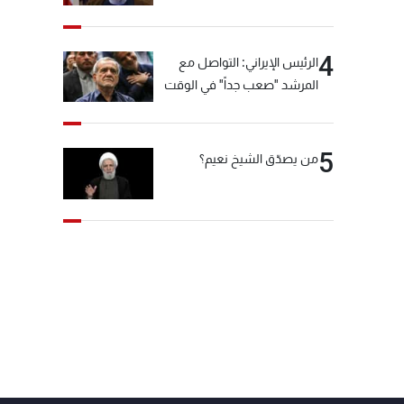
"انشالله خير"
4
الرئيس الإيراني: التواصل مع
المرشد "صعب جداً" في الوقت
الحالي
5
من يصدّق الشيخ نعيم؟