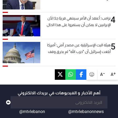
4
ترامب: أعتقد أن الأمر سينتهي قريبًا جدًا لأن
الإيرانيين لا يمكن أن يستمروا على هذا الحال
5
هيئة البث الإسرائيلية عن مصدر أمني: أميركا
أبلغت إسرائيل أن "حزب الله" لم يخرق وقف
إطلاق النار أمس في مجدل زون وطلبت منها
عدم التصعيد خشية أن يؤثر ذلك على مفاوضات
روما
-
+
A
A
أهم الأخبار و الفيديوهات في بريدك الالكتروني
@mtvlebanon
@mtvlebanonnews