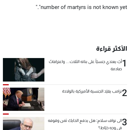
"number of martyrs is not known yet."
الأكثر قراءة
1
أبٌ يعتدي جنسيّاً على بناته الثلاث… واعترافاتٌ
صادمة
2
ترامب يقيّد الجنسية الأميركية بالولادة
3
الى نواف سلام: هل يدفع الحايك ثمن وقوفه
في وجه خيّاط؟