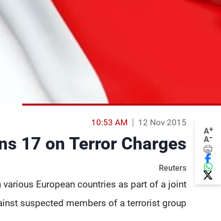
10:53 AM
12 Nov 2015
+
A
-
ins 17 on Terror Charges
A
Reuters
 various European countries as part of a joint
ainst suspected members of a terrorist group.