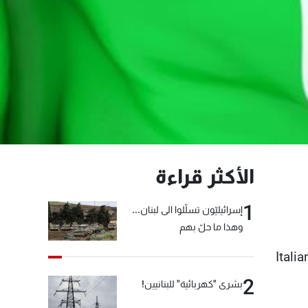
الأكثر قراءة
1
إسرائيليّون تسلّلوا الى لبنان...
وهذا ما حلّ بهم
Itali
2
بشرى "كهربائية" للبنانيين!