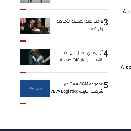
A s
3
ترامب يقيّد الجنسية الأميركية
بالولادة
4
أبٌ يعتدي جنسيّاً على بناته
الثلاث… واعترافاتٌ صادمة
A sp
5
مجموعة CMA CGM عبر
شركتها التابعة CEVA Logistics
تُنجز الاستحواذ على مجموعة
فتّال