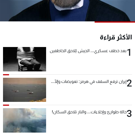
شاهد البرامج
الترددات
عن MTV
وظائف
الأكثر قراءة
الإنـتـاج
تواصل معنا
لاعلاناتكم
شروط الإسـتخدام
1
بعد خطف عسكري... الجيش يُلاحق الخاطفين
سياسة الخصوصية
2
إيران ترفع السقف في هرمز: تعويضات وإلّا...
3
حالة طوارئ وإخلاءات... والنار تلاحق السكان!