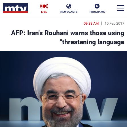
LIVE
NEWSCASTS
PROGRAMS
09:33 AM
10 Feb 2017
en
AFP: Iran's Rouhani warns those using
الأخبار
'threatening language'
سياسة
ناس
إقتصاد
فن
منوعات
رياضة
كأس العالم
البرامج
جدول البرامج