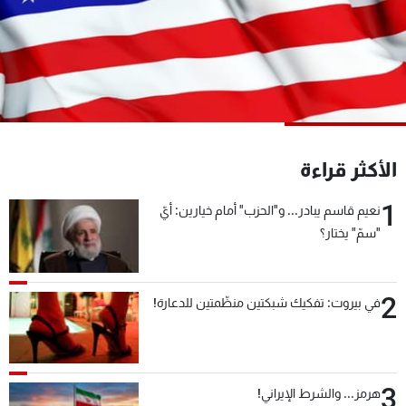
شاهد البرامج
الترددات
عن MTV
وظائف
الإنـتـاج
تواصل معنا
لاعلاناتكم
شروط الإسـتخدام
سياسة الخصوصية
الأكثر قراءة
1
نعيم قاسم يبادر... و"الحزب" أمام خيارين: أيّ
"سمّ" يختار؟
2
في بيروت: تفكيك شبكتين منظّمتين للدعارة!
3
هرمز... والشرط الإيراني!