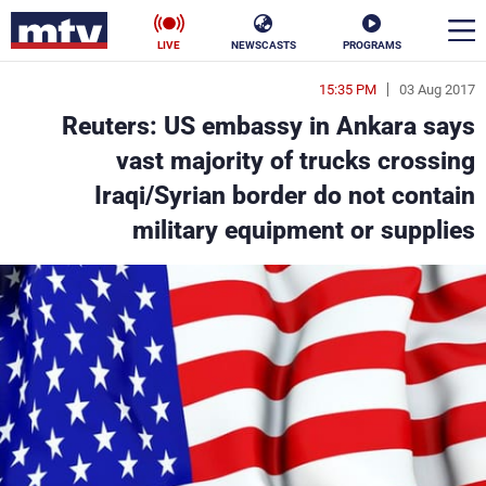
LIVE
NEWSCASTS
PROGRAMS
15:35 PM
03 Aug 2017
en
Reuters: US embassy in Ankara says
الأخبار
vast majority of trucks crossing
Iraqi/Syrian border do not contain
سياسة
ناس
military equipment or supplies
إقتصاد
فن
منوعات
رياضة
كأس العالم
البرامج
جدول البرامج