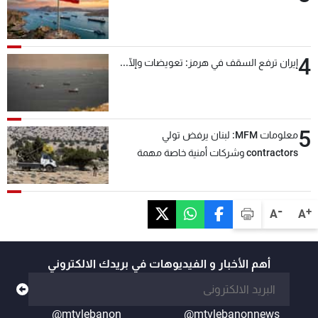
4
إيران ترفع السقف في هرمز: تعويضات وإلّا...
5
معلومات MFM: لبنان يرفض تولي
contractors وشركات أمنية خاصة مهمة
التحقق من نزع سلاح "حزب الله"
-
+
A
A
أهم الأخبار و الفيديوهات في بريدك الالكتروني
@mtvlebanon
@mtvlebanonnews