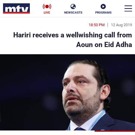
LIVE
NEWSCASTS
PROGRAMS
18:50 PM
12 Aug 2019
en
Hariri receives a wellwishing call from
الأخبار
Aoun on Eid Adha
سياسة
ناس
إقتصاد
فن
منوعات
رياضة
كأس العالم
البرامج
جدول البرامج