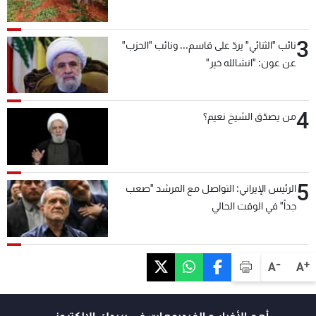
3
نائب "الثنائي" يردّ على قاسم... ونائب "الحزب"
عن عون: "انشالله خير"
4
من يصدّق الشيخ نعيم؟
5
الرئيس الإيراني: التواصل مع المرشد "صعب
جداً" في الوقت الحالي
-
+
A
A