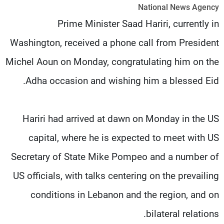
National News Agency
شاهد البرامج
Prime Minister Saad Hariri, currently in
الترددات
Washington, received a phone call from President
عن MTV
وظائف
Michel Aoun on Monday, congratulating him on the
الإنـتـاج
تواصل معنا
لاعلاناتكم
شروط الإسـتخدام
Adha occasion and wishing him a blessed Eid.
سياسة الخصوصية
Hariri had arrived at dawn on Monday in the US
capital, where he is expected to meet with US
Secretary of State Mike Pompeo and a number of
US officials, with talks centering on the prevailing
conditions in Lebanon and the region, and on
bilateral relations.