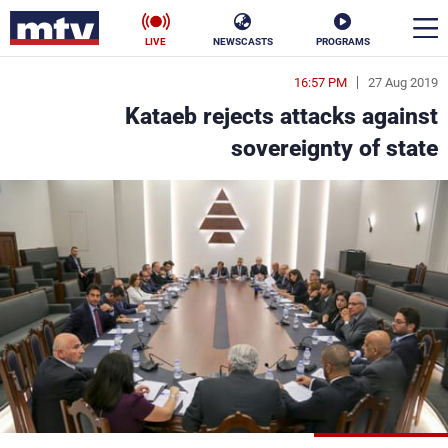
LIVE
NEWSCASTS
PROGRAMS
16:57 PM
27 Aug 2019
en
Kataeb rejects attacks against
الأخبار
sovereignty of state
سياسة
ناس
إقتصاد
فن
منوعات
رياضة
كأس العالم
البرامج
جدول البرامج