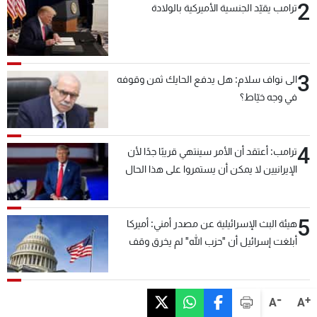
2
ترامب يقيّد الجنسية الأميركية بالولادة
3
الى نواف سلام: هل يدفع الحايك ثمن وقوفه
في وجه خيّاط؟
4
ترامب: أعتقد أن الأمر سينتهي قريبًا جدًا لأن
الإيرانيين لا يمكن أن يستمروا على هذا الحال
5
هيئة البث الإسرائيلية عن مصدر أمني: أميركا
أبلغت إسرائيل أن "حزب الله" لم يخرق وقف
إطلاق النار أمس في مجدل زون وطلبت منها
عدم التصعيد خشية أن يؤثر ذلك على مفاوضات
روما
-
+
A
A