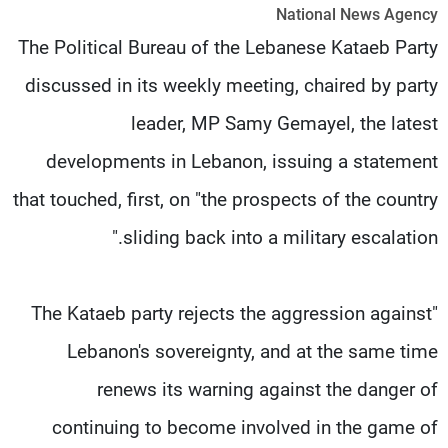
National News Agency
شاهد البرامج
The Political Bureau of the Lebanese Kataeb Party
الترددات
discussed in its weekly meeting, chaired by party
عن MTV
وظائف
leader, MP Samy Gemayel, the latest
الإنـتـاج
تواصل معنا
لاعلاناتكم
شروط الإسـتخدام
developments in Lebanon, issuing a statement
سياسة الخصوصية
that touched, first, on "the prospects of the country
sliding back into a military escalation."
"The Kataeb party rejects the aggression against
Lebanon's sovereignty, and at the same time
renews its warning against the danger of
continuing to become involved in the game of