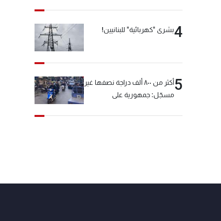
4
بشرى "كهربائية" للبنانيين!
5
أكثر من ٨٠٠ ألف دراجة نصفها غير
مسجّل: جمهورية على
"دولابَين"!