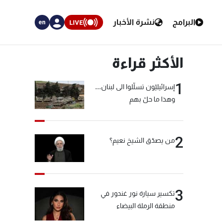
البرامج
نشرة الأخبار
LIVE
en
الأكثر قراءة
1
إسرائيليّون تسلّلوا الى لبنان...
وهذا ما حلّ بهم
2
من يصدّق الشيخ نعيم؟
3
تكسير سيارة نور غندور في
منطقة الرملة البيضاء