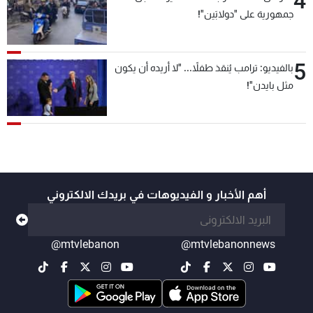
4
جمهورية على "دولابَين"!
5
بالفيديو: ترامب يُنقذ طفلاً... "لا أريده أن يكون
مثل بايدن"!
أهم الأخبار و الفيديوهات في بريدك الالكتروني
@mtvlebanon
@mtvlebanonnews