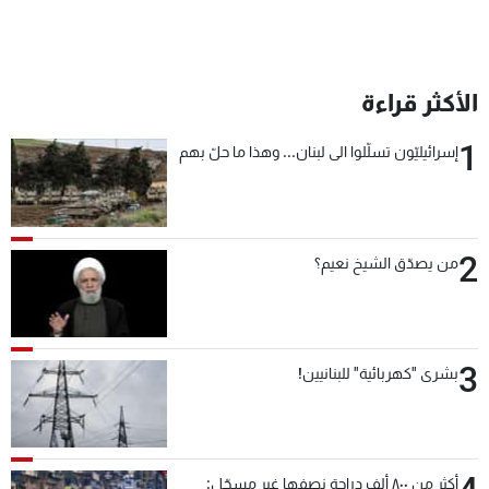
الأكثر قراءة
1
إسرائيليّون تسلّلوا الى لبنان... وهذا ما حلّ بهم
2
من يصدّق الشيخ نعيم؟
3
بشرى "كهربائية" للبنانيين!
أكثر من ٨٠٠ ألف دراجة نصفها غير مسجّل: