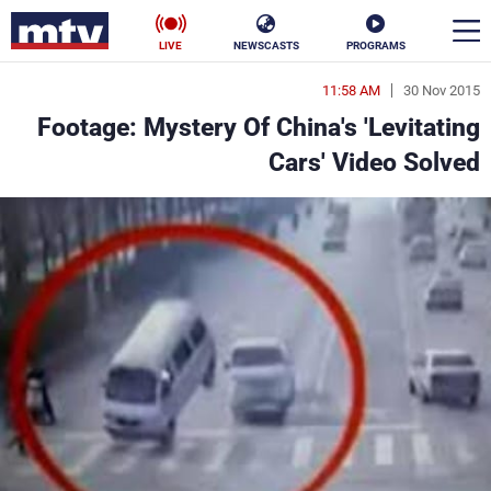
LIVE
NEWSCASTS
PROGRAMS
11:58 AM
30 Nov 2015
en
Footage: Mystery Of China's 'Levitating
الأخبار
Cars' Video Solved
سياسة
ناس
إقتصاد
فن
منوعات
رياضة
كأس العالم
البرامج
جدول البرامج