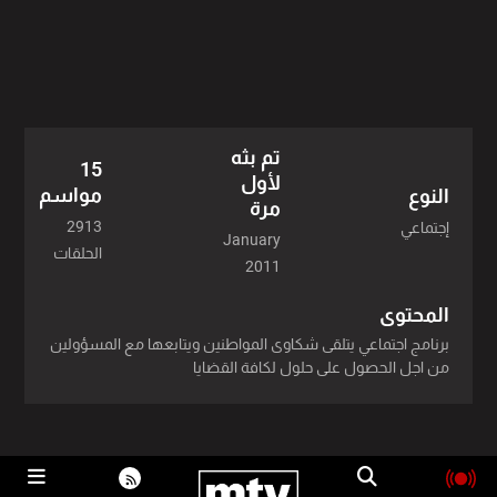
2015 - 211 حلقة
2014 - 198 حلقة
2019 - 183 حلقة
تم بثه
15
لأول
2018 - 230 حلقة
مواسم
النوع
مرة
2913
إجتماعي
2017 - 228 حلقة
January
الحلقات
2011
2016 - 243 حلقة
المحتوى
2013 - 221 حلقة
برنامج اجتماعي يتلقى شكاوى المواطنين ويتابعها مع المسؤولين
من اجل الحصول على حلول لكافة القضايا
2012 - 183 حلقة