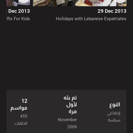
48min
45min
الموسم ١٨ - 34 حلقة
22 Dec 2013
29 Dec 2013
 Gifts For Kids
Holidays with Lebanese Expatriates
الموسم ١٢ - 36 حلقة
الموسم ١١ - 38 حلقة
الموسم ١٠ - 37 حلقة
الموسم ٩ - 42 حلقة
الموسم ٨ - 30 حلقة
تم بثه
12
النوع
لأول
مواسم
مرة
إجتماعي
455
November
سياسة
الحلقات
2009