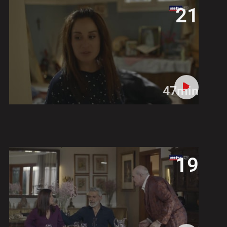
21
47min
19