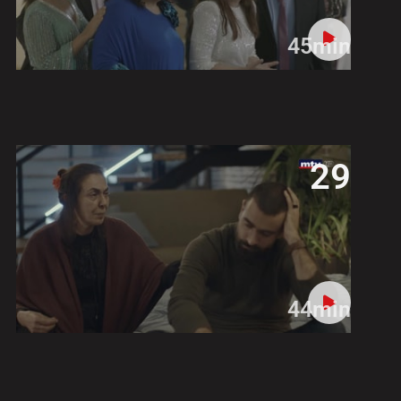
45min
29
44min