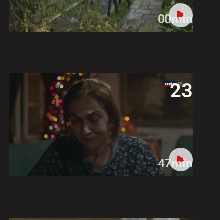
00min
23
47min