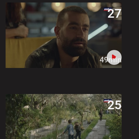
27
49min
25