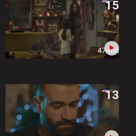
15
47min
13