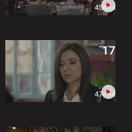
45min
17
47min