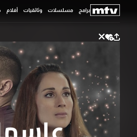
برامج
مسلسلات
وثائقيات
أفلام
ح
برامج
مسلسلات
وثائقيات
أفلام
حلقات
خاصّة
بودكاست
جدول
البرامج
قائمتي
عن
تواصل
MTV
معنا
Faq
شروط
الترددات
الإسـتخدام
سياسة
الخصوصية