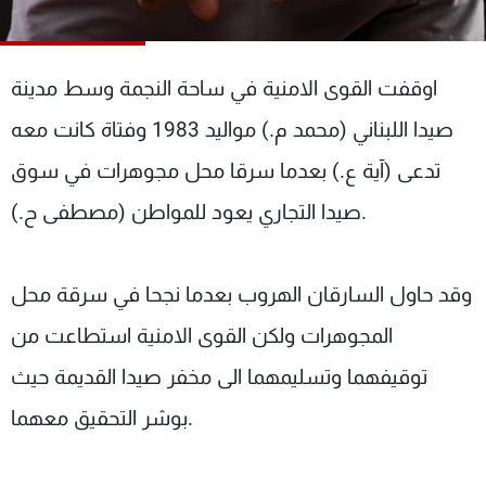
Frequencies
About MTV
Jobs
اوقفت القوى الامنية في ساحة النجمة وسط مدينة
Production
Contact Us
Advertisements
Terms Of Use
صيدا اللبناني (محمد م.) مواليد 1983 وفتاة كانت معه
Privacy Policy
تدعى (آية ع.) بعدما سرقا محل مجوهرات في سوق
صيدا التجاري يعود للمواطن (مصطفى ح.).
وقد حاول السارقان الهروب بعدما نجحا في سرقة محل
المجوهرات ولكن القوى الامنية استطاعت من
توقيفهما وتسليمهما الى مخفر صيدا القديمة حيث
بوشر التحقيق معهما.