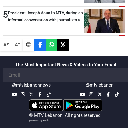
5
President Joseph Aoun to MTV, during an
informal conversation with journalists at
the lunch break: Negotiations are a
lengthy process, and Lebanon cannot
secure everything it seeks from the
-
+
A
A
outset, but we need to continue pursuing
the talks
The Most Important News & Videos In Your Email
@mtvlebanonnews
@mtvlebanon
© MTV Lebanon. All rights reserved.
powered by koein