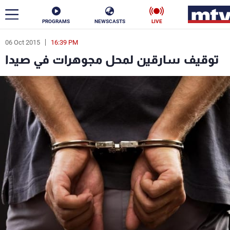
PROGRAMS
NEWSCASTS
LIVE
06 Oct 2015
16:39 PM
ar
توقيف سارقين لمحل مجوهرات في صيدا
News
Politics
Business
Life
Stars
Varieties
Sports
The Programs
Schedule
Watch