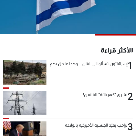
شاهد البرامج
الترددات
عن MTV
وظائف
الإنـتـاج
تواصل معنا
لاعلاناتكم
شروط الإسـتخدام
الأكثر قراءة
سياسة الخصوصية
1
إسرائيليّون تسلّلوا الى لبنان... وهذا ما حلّ بهم
2
بشرى "كهربائية" للبنانيين!
3
ترامب يقيّد الجنسية الأميركية بالولادة