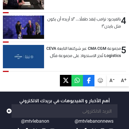
4
بالفيديو: ترامب يُنقذ طفلاً... "لا أريده أن يكون
مثل بايدن"!
5
مجموعة CMA CGM عبر شركتها التابعة CEVA
Logistics تُنجز الاستحواذ على مجموعة فتّال
-
+
A
A
أهم الأخبار و الفيديوهات في بريدك الالكتروني
@mtvlebanon
@mtvlebanonnews