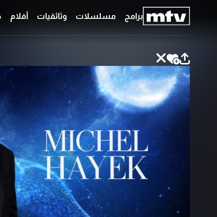
برامج
مسلسلات
وثائقيات
أفلام
ح
برامج
مسلسلات
وثائقيات
أفلام
حلقات
خاصّة
بودكاست
جدول
البرامج
قائمتي
عن
تواصل
MTV
معنا
Faq
شروط
الترددات
الإسـتخدام
سياسة
الخصوصية