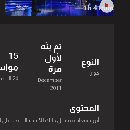
1h 41min
تم بثه
15
لأول
النوع
مواس
مرة
حوار
26 الحلقات
December
2011
المحتوى
أبرز توقعات ميشال حايك للأعوام الجديدة على الص