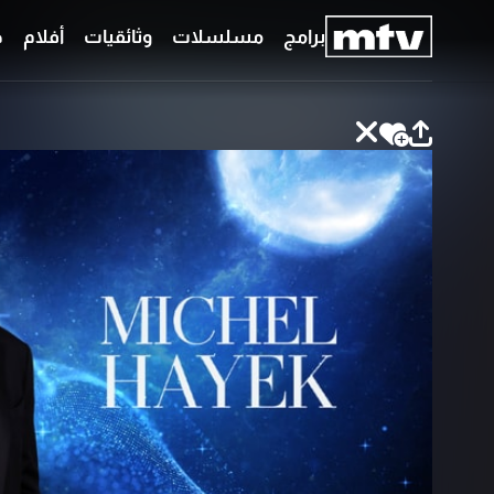
برامج
مسلسلات
وثائقيات
أفلام
ح
برامج
مسلسلات
وثائقيات
أفلام
حلقات
خاصّة
بودكاست
جدول
البرامج
قائمتي
عن
تواصل
MTV
معنا
Faq
شروط
الترددات
الإسـتخدام
سياسة
الخصوصية