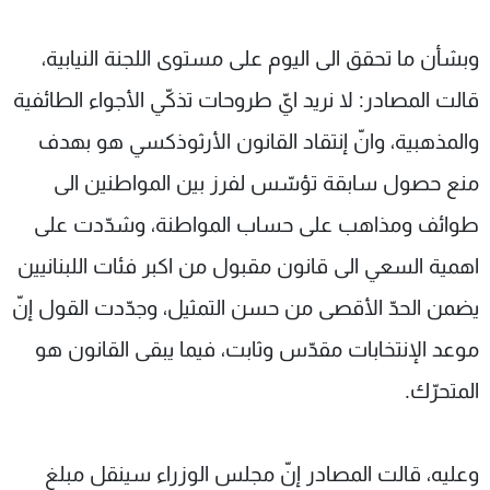
وبشأن ما تحقق الى اليوم على مستوى اللجنة النيابية،
قالت المصادر: لا نريد ايّ طروحات تذكّي الأجواء الطائفية
والمذهبية، وانّ إنتقاد القانون الأرثوذكسي هو بهدف
منع حصول سابقة تؤسّس لفرز بين المواطنين الى
طوائف ومذاهب على حساب المواطنة، وشدّدت على
اهمية السعي الى قانون مقبول من اكبر فئات اللبنانيين
يضمن الحدّ الأقصى من حسن التمثيل، وجدّدت القول إنّ
موعد الإنتخابات مقدّس وثابت، فيما يبقى القانون هو
المتحرّك.
وعليه، قالت المصادر إنّ مجلس الوزراء سينقل مبلغ