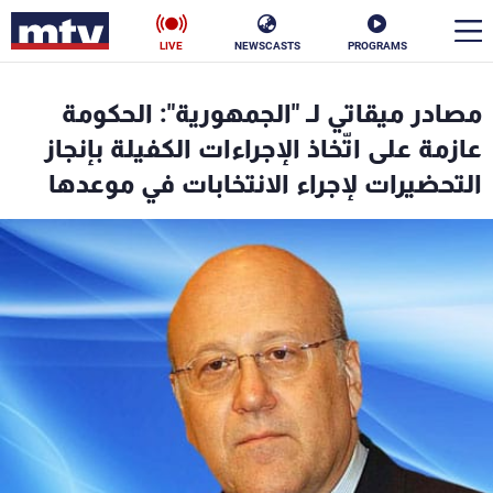
LIVE
NEWSCASTS
PROGRAMS
en
مصادر ميقاتي لـ "الجمهورية": الحكومة
الأخبار
عازمة على اتّخاذ الإجراءات الكفيلة بإنجاز
التحضيرات لإجراء الانتخابات في موعدها
سياسة
ناس
إقتصاد
فن
منوعات
رياضة
كأس العالم
البرامج
جدول البرامج