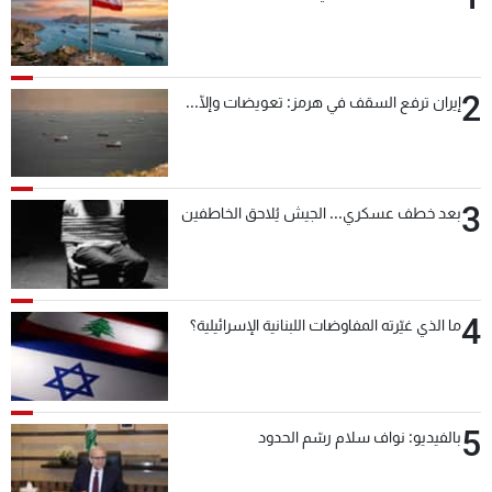
2
إيران ترفع السقف في هرمز: تعويضات وإلّا...
3
بعد خطف عسكري... الجيش يُلاحق الخاطفين
4
ما الذي غيّرته المفاوضات اللبنانية الإسرائيلية؟
5
بالفيديو: نواف سلام رسّم الحدود