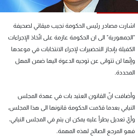
شاهد البرامج
الترددات
اشارت مصادر رئيس الحكومة نجيب ميقاتي لصحيفة
عن MTV
وظائف
"الجمهورية" الى ان الحكومة عازمة على اتّخاذ الإجراءات
الإنـتـاج
تواصل معنا
الكفيلة بإنجاز التحضيرات لإجراء الانتخابات في موعدها
لاعلاناتكم
شروط الإسـتخدام
سياسة الخصوصية
وإنّها لن تتوانى عن توجيه الدعوة اليها ضمن المهل
المحددة.
وأضافت انّ القانون العتيد بات في عهدة المجلس
النيابي بعدما قدّمت الحكومة قانونها الى هذا المجلس،
وأيّ تعديل يطرأ عليه يمكن ان يتم في المجلس النيابي،
فهو المرجع الصالح لهذه المهمة.