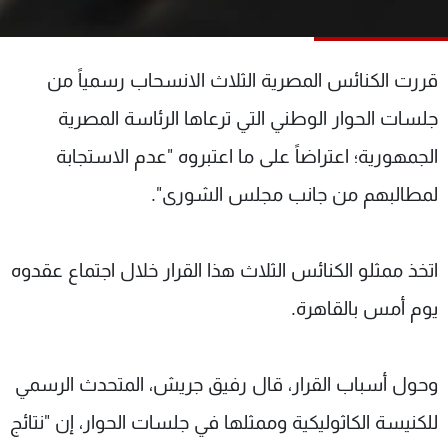
شاهد البرامج
الترددات
قررت الكنائس المصرية الثلاث الانسحاب رسمياً من
عن MTV
وظائف
جلسات الحوار الوطني التي ترعاها الرئاسة المصرية
الإنـتـاج
تواصل معنا
الجمهورية؛ اعتراضاً على ما اعتبروه "عدم الاستجابة
لاعلاناتكم
شروط الإسـتخدام
سياسة الخصوصية
لمطالبهم من جانب مجلس الشورى".
اتخذ ممثلو الكنائس الثلاث هذا القرار خلال اجتماع عقدوه
يوم أمس بالقاهرة.
وحول أسباب القرار، قال رفيق جريش، المتحدث الرسمي
للكنيسة الكاثوليكية وممثلها في جلسات الحوار، إن "نتائج