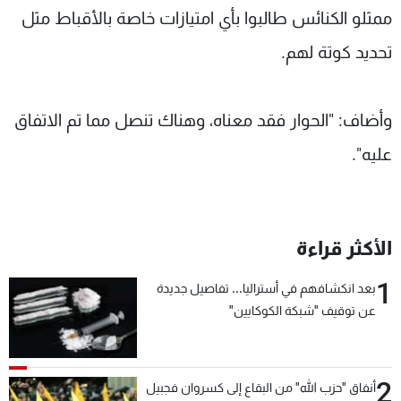
ممثلو الكنائس طالبوا بأي امتيازات خاصة بالأقباط مثل
تحديد كوتة لهم.
وأضاف: "الحوار فقد معناه، وهناك تنصل مما تم الاتفاق
عليه".
الأكثر قراءة
1
بعد انكشافهم في أستراليا... تفاصيل جديدة
عن توقيف "شبكة الكوكايين"
2
أنفاق "حزب الله" من البقاع إلى كسروان فجبيل