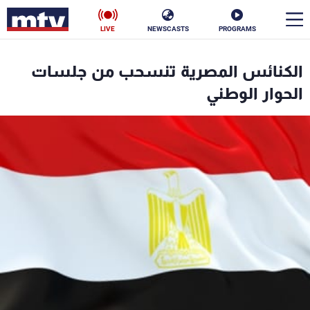
LIVE
NEWSCASTS
PROGRAMS
en
الكنائس المصرية تنسحب من جلسات
الأخبار
الحوار الوطني
سياسة
ناس
إقتصاد
فن
منوعات
رياضة
كأس العالم
البرامج
جدول البرامج