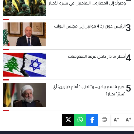
وصولاً إلى المختارة... التفاصيل في نشرة الأخبار
بعد قليل
3
الرئيس عون ردّ 4 قوانين إلى مجلس النواب
4
أخطر ما دار داخل غرفة المفاوضات
5
نعيم قاسم يبادر... و"الحزب" أمام خيارين: أيّ
"سمّ" يختار؟
-
+
A
A