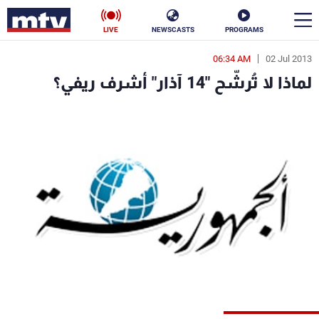
LIVE
NEWSCASTS
PROGRAMS
06:34 AM
02 Jul 2013
en
لماذا لا تُرشّح "14 آذار" أشرف ريفي؟
الأخبار
سياسة
ناس
إقتصاد
فن
منوعات
رياضة
كأس العالم
البرامج
جدول البرامج