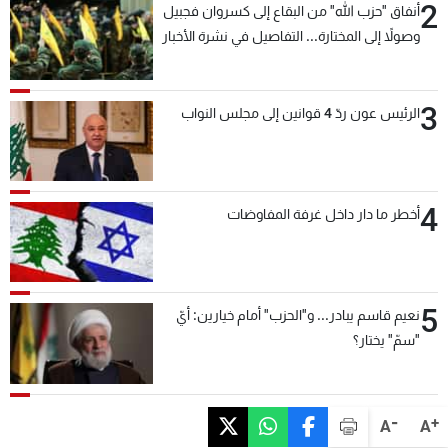
2
أنفاق "حزب الله" من البقاع إلى كسروان فجبيل
وصولاً إلى المختارة... التفاصيل في نشرة الأخبار
بعد قليل
3
الرئيس عون ردّ 4 قوانين إلى مجلس النواب
4
أخطر ما دار داخل غرفة المفاوضات
5
نعيم قاسم يبادر... و"الحزب" أمام خيارين: أيّ
"سمّ" يختار؟
-
+
A
A