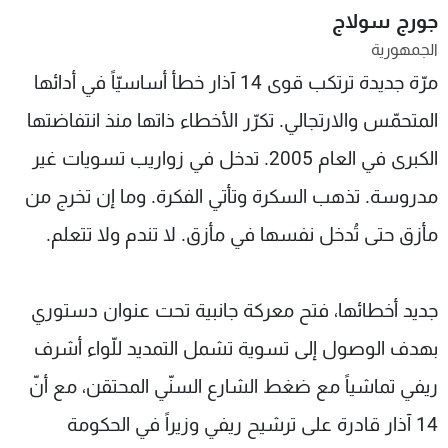
جورج سولاج
شاهد البرامج
الترددات
الجمهورية
مرّة جديدة ترتكب قوى 14 آذار خطأ أساسيّاً في أدائها
عن MTV
وظائف
المتحمّس والارتجالي. تكرّر الأخطاء ذاتها منذ انتفاضتها
الإنـتـاج
تواصل معنا
الكبرى في العام 2005. تدخل في زواريب تسويات غير
لاعلاناتكم
شروط الإسـتخدام
سياسة الخصوصية
مدروسة. تذهب السكرة وتأتي الفكرة. وما إن تخرج من
مأزق حتى تُدخل نفسها في مأزق. لا تندم ولا تتعلم.
جديد أخطائها، فتح معركة جانبية تحت عنوان دستوري
بهدف الوصول إلى تسوية تشمل التمديد للّواء أشرف
ريفي تماشياً مع ضغط الشارع السنّي المحتقن، مع أنّ
14 آذار قادرة على ترشيح ريفي وزيراً في الحكومة