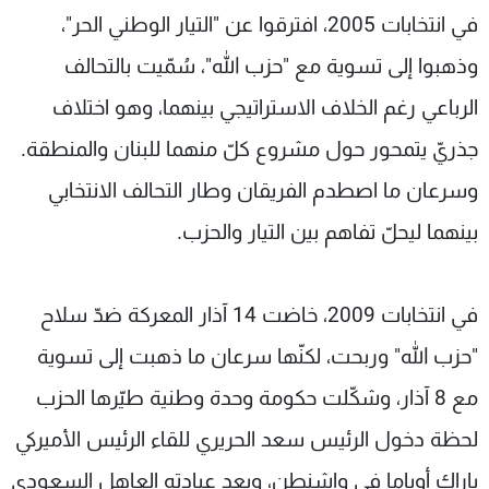
في انتخابات 2005، افترقوا عن "التيار الوطني الحر"،
وذهبوا إلى تسوية مع "حزب الله"، سُمّيت بالتحالف
الرباعي رغم الخلاف الاستراتيجي بينهما، وهو اختلاف
جذريّ يتمحور حول مشروع كلّ منهما للبنان والمنطقة.
وسرعان ما اصطدم الفريقان وطار التحالف الانتخابي
بينهما ليحلّ تفاهم بين التيار والحزب.
في انتخابات 2009، خاضت 14 آذار المعركة ضدّ سلاح
"حزب الله" وربحت، لكنّها سرعان ما ذهبت إلى تسوية
مع 8 آذار، وشكّلت حكومة وحدة وطنية طيّرها الحزب
لحظة دخول الرئيس سعد الحريري للقاء الرئيس الأميركي
باراك أوباما في واشنطن، وبعد عيادته العاهل السعودي