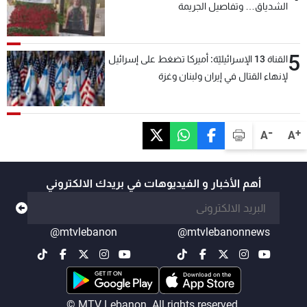
الشدياق… وتفاصيل الجريمة
5
القناة 13 الإسرائيليّة: أميركا تضغط على إسرائيل
لإنهاء القتال في إيران ولبنان وغزة
-
+
A
A
أهم الأخبار و الفيديوهات في بريدك الالكتروني
@mtvlebanon
@mtvlebanonnews
© MTV Lebanon. All rights reserved.