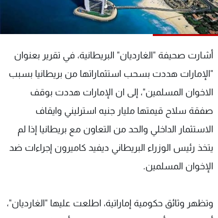
شاهد البرامج
الترددات
أشارت صحيفة "الغارديان" البريطانية، في تقرير بعنوان
عن MTV
وظائف
الإنـتـاج
تواصل معنا
"الإمارات هددت بسحب استثماراتها من بريطانيا بسبب
لاعلاناتكم
شروط الإسـتخدام
سياسة الخصوصية
الاخوان المسلمين"، إلى ان الإمارات هددت بوقف
صفقة سلاح قيمتها مليار جنيه استرليني وايقاف
الاستثمار الداخلي والحد من التعاون مع بريطانيا إذا لم
يتخذ رئيس الوزراء البريطاني ديفيد كاميرون إجراءات ضد
الإخوان المسلمين.
وتظهر وثائق حكومية إماراتية، اطلعت عليها "الغارديان"،