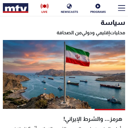
LIVE
NEWSCASTS
PROGRAMS
سياسة
en
محليات
إقليمي ودولي
من الصحافة
الأخبار
سياسة
ناس
إقتصاد
فن
منوعات
رياضة
كأس العالم
هرمز... والشرط الإيراني!
البرامج
جدول البرامج