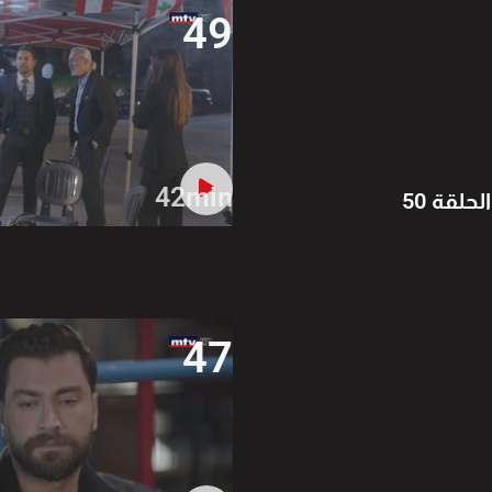
49
42min
الحلقة 50
47