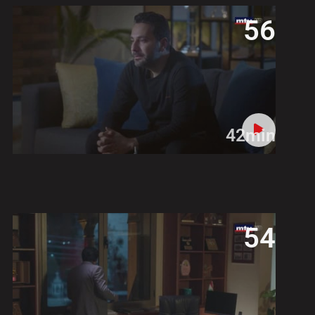
56
42min
54