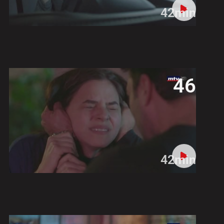
42min
46
42min