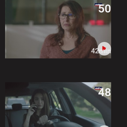
50
42min
48