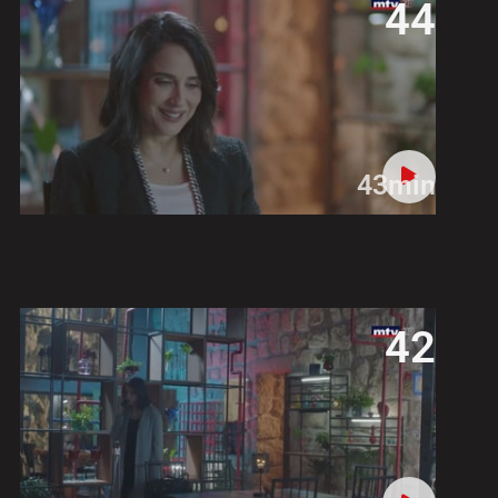
44
43min
42