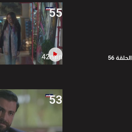
55
42min
الحلقة 56
53