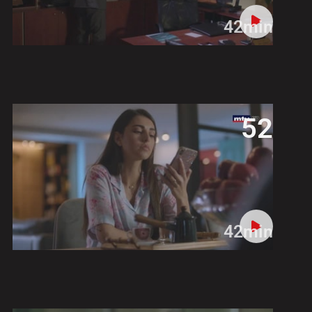
42min
52
42min