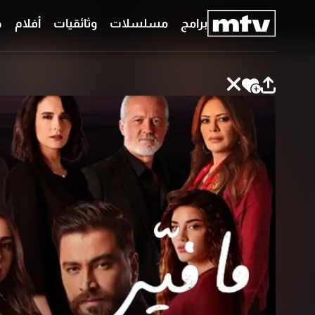
برامج
مسلسلات
وثائقيات
أفلام
ح
برامج
مسلسلات
وثائقيات
أفلام
حلقات
خاصّة
بودكاست
جدول
البرامج
قائمتي
عن
تواصل
MTV
معنا
Faq
شروط
الترددات
الإسـتخدام
سياسة
الخصوصية