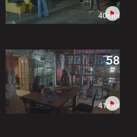
40min
58
41min