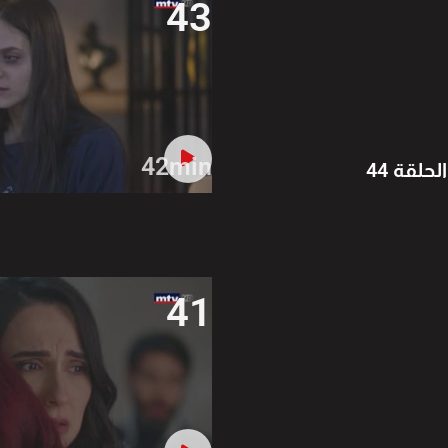
43
42min
الحلقة 44
41